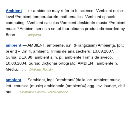
Ambient
— or ambience may refer to:In science: *Ambient noise
level *Ambient temperatureIn mathematics: *Ambient spaceIn
computing: *Ambient calculus *Ambient desktopIn music: *Ambient
music * Ambient series a set of four albums produced/recorded by
Brian… …
Wikipedia
ambient
— AMBIÉNT, ambiente, s.n. (Franţuzism) Ambienţă. [pr.:
bi ent] – Din fr. ambient. Trimis de ana zecheru, 13.09.2007.
Sursa: DEX 98 ambiént s. n, pl. ambiénte Trimis de siveco,
10.08.2004. Sursa: Dicţionar ortografic AMBIÉNT ambiente n.
Mediu… …
Dicționar Român
ambient
— /ˈambient, ingl. ˈæmbɪənt/ [dalla loc. ambient music,
lett. «musica (music) ambientale (ambient)»] agg. inv. lounge, chill
out …
Sinonimi e Contrari. Terza edizione