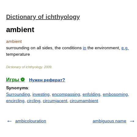
Dictionary of ichthyology
ambient
ambient
surrounding on all sides, the conditions
in
the environment,
e.g.
temperature
Dictionary of ichthyology
.
2009
.
Игры ⚽
Нужен реферат?
Synonyms
:
Surrounding
,
investing
,
encompassing
,
enfolding
,
embosoming
,
encircling
,
circling
,
circumjacent
,
circumambient
ambicolouration
ambiguous name