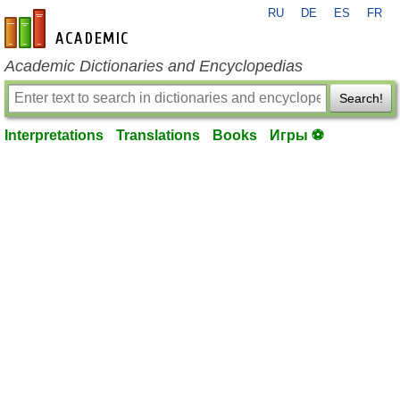
RU
DE
ES
FR
en-academic.com
Academic Dictionaries and Encyclopedias
Search!
Interpretations
Translations
Books
Игры ⚽