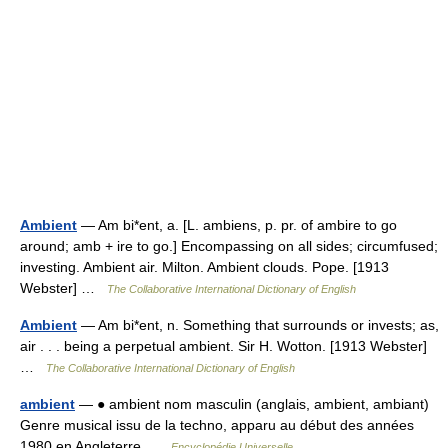
Ambient
— Am bi*ent, a. [L. ambiens, p. pr. of ambire to go
around; amb + ire to go.] Encompassing on all sides; circumfused;
investing. Ambient air. Milton. Ambient clouds. Pope. [1913
Webster] …
The Collaborative International Dictionary of English
Ambient
— Am bi*ent, n. Something that surrounds or invests; as,
air . . . being a perpetual ambient. Sir H. Wotton. [1913 Webster]
…
The Collaborative International Dictionary of English
ambient
— ● ambient nom masculin (anglais, ambient, ambiant)
Genre musical issu de la techno, apparu au début des années
1980 en Angleterre …
Encyclopédie Universelle